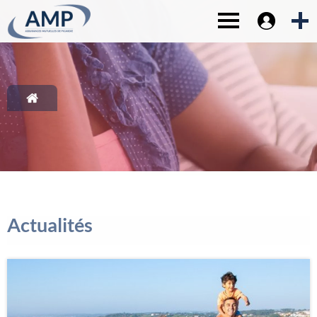
Espace sociét
1-
Contenu principal
Toggle navigat
2-
Menu principal
3-
Pied de page
4-
Recherche
Actualités