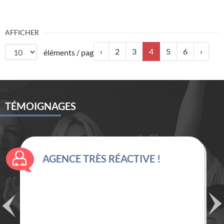
AFFICHER
‹
2
3
4
5
6
›
éléments / page
TÉMOIGNAGES
UN ASSUREUR À ÉCHELLE
HUMAINE PROCHE DE SES
CLIENTS