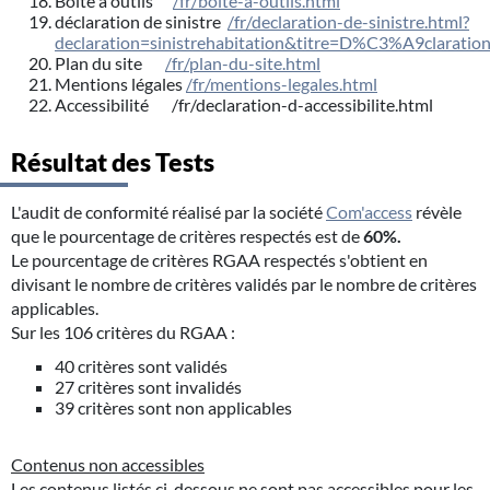
Boite à outils
/fr/boite-a-outils.html
déclaration de sinistre
/fr/declaration-de-sinistre.html?
declaration=sinistrehabitation&titre=D%C3%A9clarati
Plan du site
/fr/plan-du-site.html
Mentions légales
/fr/mentions-legales.html
Accessibilité /fr/declaration-d-accessibilite.html
Résultat des Tests
L'audit de conformité réalisé par la société
Com'access
révèle
que le pourcentage de critères respectés est de
60%.
Le pourcentage de critères RGAA respectés s'obtient en
divisant le nombre de critères validés par le nombre de critères
applicables.
Sur les 106 critères du RGAA :
40 critères sont validés
27 critères sont invalidés
39 critères sont non applicables
Contenus non accessibles
Les contenus listés ci-dessous ne sont pas accessibles pour les