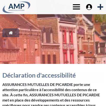
Espace sociét
1-
Contenu principal
Toggle navigat
2-
Menu principal
3-
Pied de page
4-
Recherche
Déclaration d'accessibilité
ASSURANCES MUTUELLES DE PICARDIE porte une
attention particulière à l'accessibilité des contenus de ce
site. À cette fin, ASSURANCES MUTUELLES DE PICARDIE
met en place des développements et des ressources
spécifiques pour rendre ses contenus accessibles à tous.