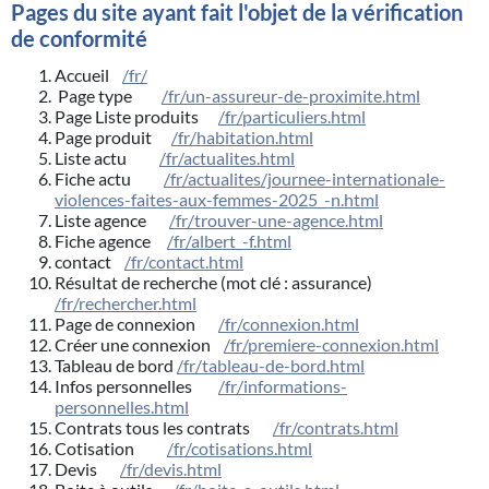
Pages du site ayant fait l'objet de la vérification
de conformité
Accueil
/fr/
Page type
/fr/un-assureur-de-proximite.html
Page Liste produits
/fr/particuliers.html
Page produit
/fr/habitation.html
Liste actu
/fr/actualites.html
Fiche actu
/fr/actualites/journee-internationale-
violences-faites-aux-femmes-2025_-n.html
Liste agence
/fr/trouver-une-agence.html
Fiche agence
/fr/albert_-f.html
contact
/fr/contact.html
Résultat de recherche (mot clé : assurance)
/fr/rechercher.html
Page de connexion
/fr/connexion.html
Créer une connexion
/fr/premiere-connexion.html
Tableau de bord
/fr/tableau-de-bord.html
Infos personnelles
/fr/informations-
personnelles.html
Contrats tous les contrats
/fr/contrats.html
Cotisation
/fr/cotisations.html
Devis
/fr/devis.html