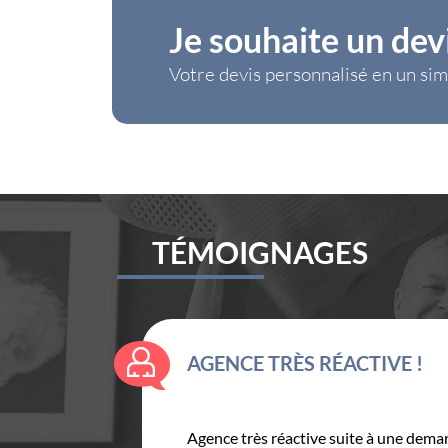
2 FORMULES
Formu
Je souhaite un dev
Activités scolaires (y
Votre devis personnalisé en un sim
compris trajet)
Activités Extra-scolaires
(24h / 24h - toute
l'année)
TÉMOIGNAGES
AGENCE TRÈS RÉACTIVE !
Agence très réactive suite à une dema