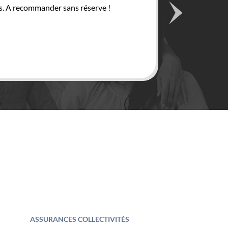
res. A recommander sans réserve !
Dès c
top.
Patri
ASSURANCES COLLECTIVITÉS