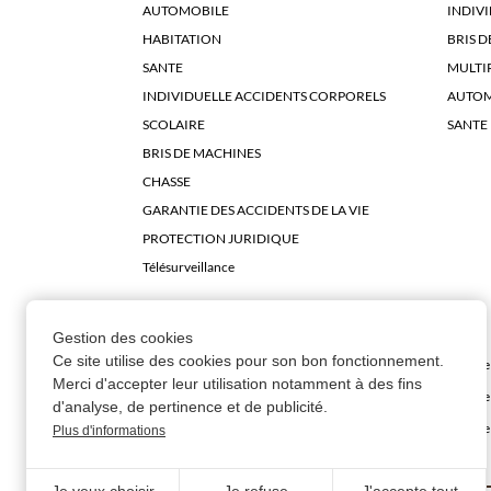
AUTOMOBILE
INDIV
HABITATION
BRIS D
SANTE
MULTI
INDIVIDUELLE ACCIDENTS CORPORELS
AUTOM
SCOLAIRE
SANTE
BRIS DE MACHINES
CHASSE
GARANTIE DES ACCIDENTS DE LA VIE
PROTECTION JURIDIQUE
Télésurveillance
NOS AGENCES
Gestion des cookies
Ce site utilise des cookies pour son bon fonctionnement.
Agence à Abbeville
Agence 
Merci d'accepter leur utilisation notamment à des fins
Agence à Aumale
Agence 
d'analyse, de pertinence et de publicité.
Agence à Péronne
Agence
Plus d'informations