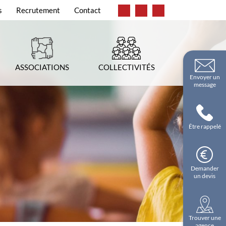
s
Recrutement
Contact
ASSOCIATIONS
COLLECTIVITÉS
Envoyer un
message
Être rappelé
Demander
un devis
Trouver une
agence