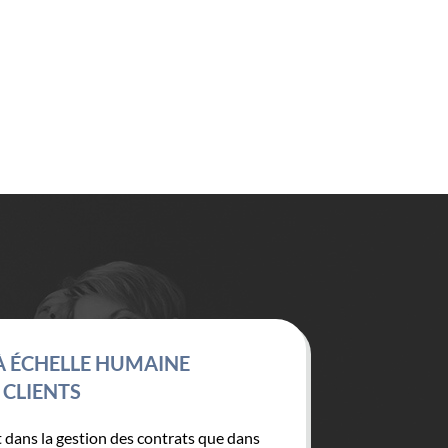
À ÉCHELLE HUMAINE
UNE
 CLIENTS
t dans la gestion des contrats que dans
Une A