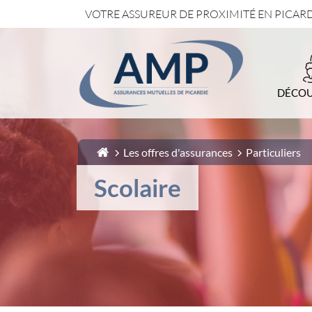
VOTRE ASSUREUR DE PROXIMITÉ EN PICAR
1-
Contenu principal
2-
Menu principal
3-
Pied de page
DÉCOU
Les offres d'assurances
Particuliers
Scolaire