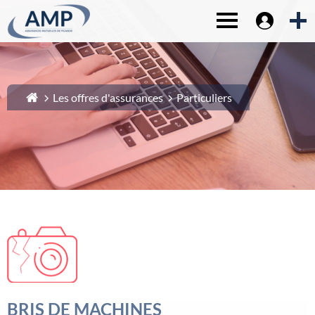
Espace sociét
1-
Contenu principal
Toggle navigat
2-
Menu principal
3-
Pied de page
4-
Recherche
Les offres d'assurances
Particuliers
BRIS DE MACHINES