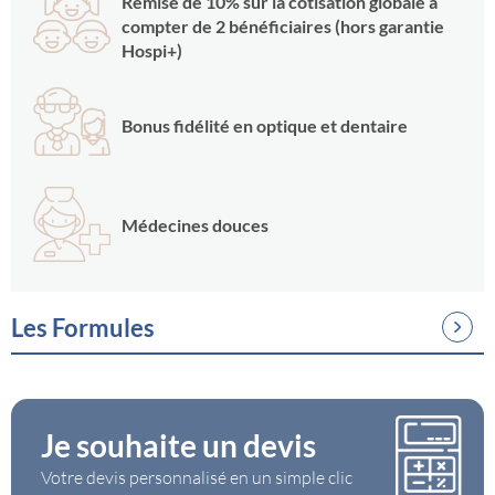
Remise de 10% sur la cotisation globale à
compter de 2 bénéficiaires (hors garantie
Hospi+)
Bonus fidélité en optique et dentaire
Médecines douces
Les Formules
6 formules adaptées à vos dépenses de santé
TABLEAU DES 6 FORMULES
Je souhaite un devis
Exemples des remboursements
Votre devis personnalisé en un simple clic