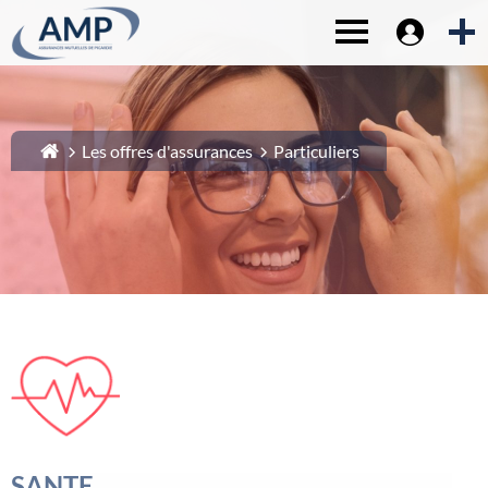
Espace sociét
1-
Contenu principal
Toggle navigat
2-
Menu principal
3-
Pied de page
4-
Recherche
Les offres d'assurances
Particuliers
SANTE