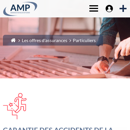
Espace sociét
1-
Contenu principal
Toggle navigat
2-
Menu principal
3-
Pied de page
4-
Recherche
Les offres d'assurances
Particuliers