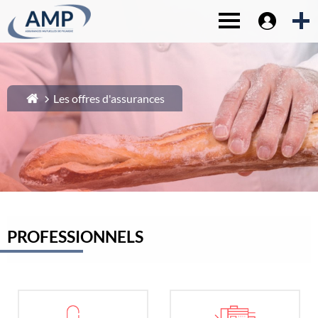
Espace sociét
1-
Contenu principal
Toggle navigat
2-
Menu principal
3-
Pied de page
4-
Recherche
Les offres d'assurances
PROFESSIONNELS