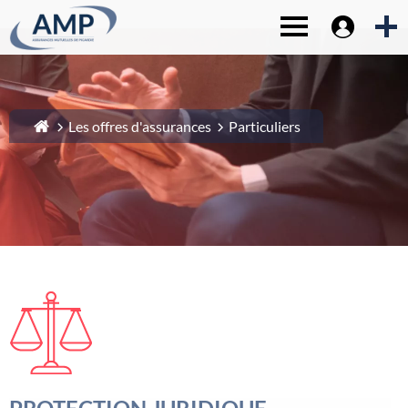
Espace sociét
1-
Contenu principal
Toggle navigat
2-
Menu principal
3-
Pied de page
4-
Recherche
Les offres d'assurances
Particuliers