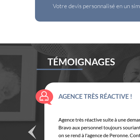
Votre devis personnalisé en un sim
TÉMOIGNAGES
UNE ASSURANCE RÉGIONALE
e dans
Une Assurance sérieuse avec un personn
Dès contrats clairs et détaillés. Une a
top.