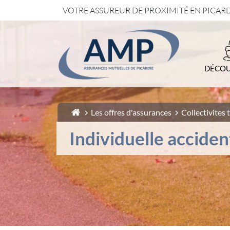
VOTRE ASSUREUR DE PROXIMITÉ EN PICAR
1-
Contenu principal
2-
Menu principal
3-
Pied de page
DÉCOU
Les offres d'assurances
Collectivites t
Individuelle acciden