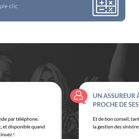
ple clic
 AU TOP !
DE TRÈS BONS C
PROFESSIONNE
el très accueillant..
Même juste pour une c
ssurance régionale au
L'accueil est toujours