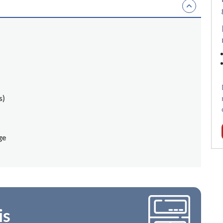
s)
ge
is