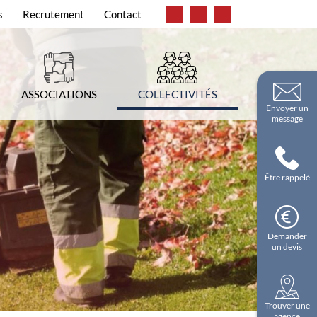
s
Recrutement
Contact
ASSOCIATIONS
COLLECTIVITÉS
Envoyer un
message
Être rappelé
Demander
un devis
Trouver une
agence