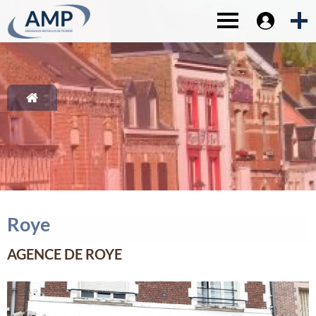
Espace sociét
1-
Contenu principal
Toggle navigat
2-
Menu principal
3-
Pied de page
4-
Recherche
Roye
AGENCE DE ROYE