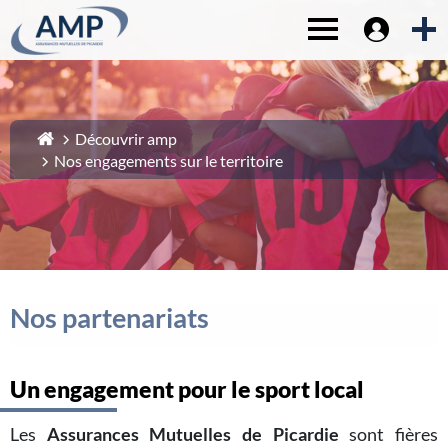
Espace sociét
1-
Contenu principal
Toggle navigat
2-
Menu principal
3-
Pied de page
4-
Recherche
Découvrir amp
Nos engagements sur le territoire
Nos partenariats
Un engagement pour le sport local
Les
Assurances Mutuelles de Picardie
sont fières