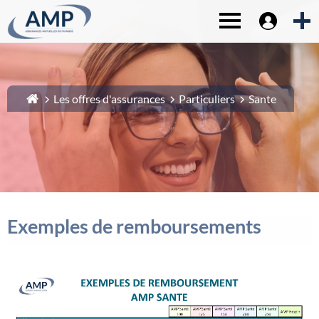
Espace sociét
1-
Contenu principal
Toggle navigat
2-
Menu principal
3-
Pied de page
4-
Recherche
Les offres d'assurances
Particuliers
Sante
Exemples de remboursements