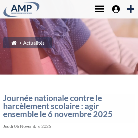
Espace sociét
1-
Contenu principal
Toggle navigat
2-
Menu principal
3-
Pied de page
4-
Recherche
Actualités
Journée nationale contre le
harcèlement scolaire : agir
ensemble le 6 novembre 2025
Jeudi 06 Novembre 2025