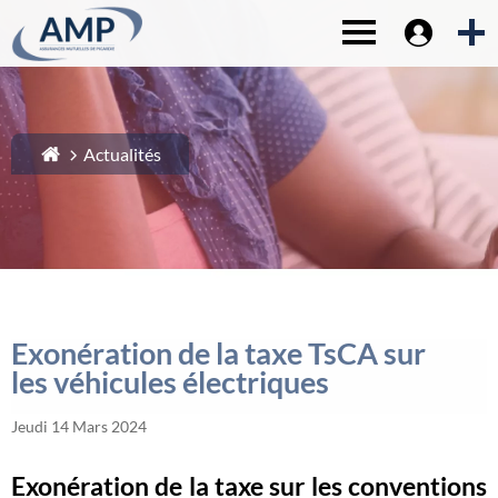
Espace sociét
1-
Contenu principal
Toggle navigat
2-
Menu principal
3-
Pied de page
4-
Recherche
Actualités
Exonération de la taxe TsCA sur
les véhicules électriques
Jeudi 14 Mars 2024
Exonération de la taxe sur les conventions