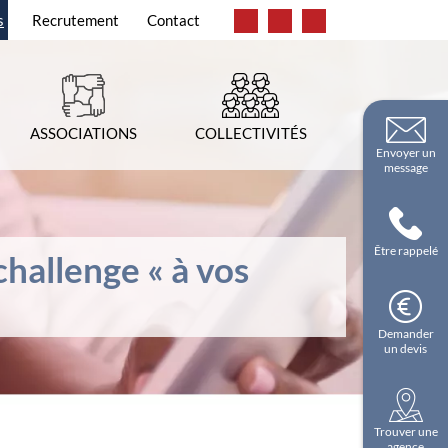
s
Recrutement
Contact
ASSOCIATIONS
COLLECTIVITÉS
Envoyer un
message
Être rappelé
challenge « à vos
Demander
un devis
Trouver une
agence