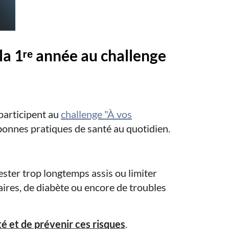
la 1ʳᵉ année au challenge
participent au
challenge "À vos
onnes pratiques de santé au quotidien.
 rester trop longtemps assis ou limiter
ires, de diabète ou encore de troubles
é et de prévenir ces risques
.