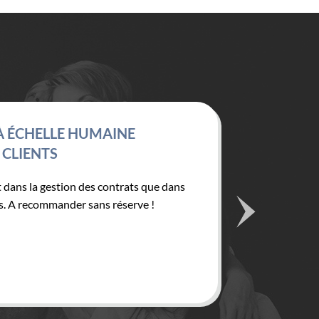
ÉCHELLE HUMAINE
UNE A
LIENTS
ans la gestion des contrats que dans
Une Assu
 A recommander sans réserve !
Dès cont
top.
Patrice 