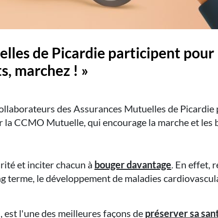
les de Picardie participent pour 
s, marchez ! »
llaborateurs des Assurances Mutuelles de Picardie 
r la CCMO Mutuelle, qui encourage la marche et les b
rité et inciter chacun à
bouger davantage
. En effet,
ng terme, le développement de maladies cardiovascula
s, est l'une des meilleures façons de
préserver sa sant