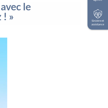
avec le
 ! »
Sinistre et
assistance