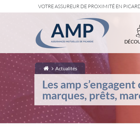
VOTRE ASSUREUR DE PROXIMITÉ EN PICAR
1-
Contenu principal
2-
Menu principal
3-
Pied de page
DÉCOU
Actualités
Les amp s’engagent c
marques, prêts, mar